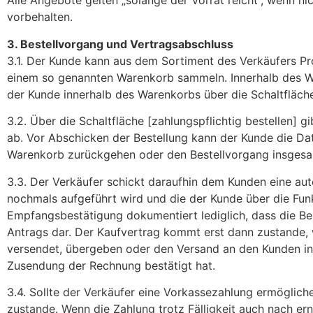
Alle Angebote gelten „solange der Vorrat reicht“, wenn ni
vorbehalten.
3. Bestellvorgang und Vertragsabschluss
3.1. Der Kunde kann aus dem Sortiment des Verkäufers Pr
einem so genannten Warenkorb sammeln. Innerhalb des Wa
der Kunde innerhalb des Warenkorbs über die Schaltfläch
3.2. Über die Schaltfläche [zahlungspflichtig bestellen]
ab. Vor Abschicken der Bestellung kann der Kunde die Da
Warenkorb zurückgehen oder den Bestellvorgang insgesa
3.3. Der Verkäufer schickt daraufhin dem Kunden eine au
nochmals aufgeführt wird und die der Kunde über die Fun
Empfangsbestätigung dokumentiert lediglich, dass die Be
Antrags dar. Der Kaufvertrag kommt erst dann zustande, 
versendet, übergeben oder den Versand an den Kunden inn
Zusendung der Rechnung bestätigt hat.
3.4. Sollte der Verkäufer eine Vorkassezahlung ermöglic
zustande. Wenn die Zahlung trotz Fälligkeit auch nach e