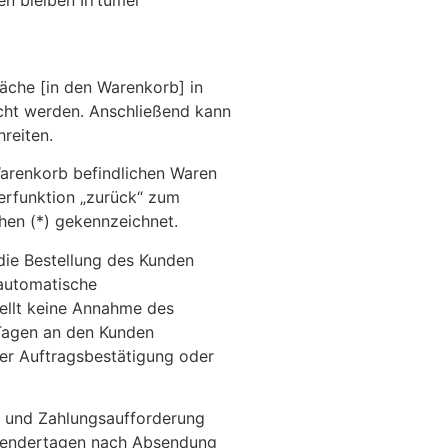
en bleiben Irrtümer
äche [in den Warenkorb] in
cht werden. Anschließend kann
reiten.
 Warenkorb befindlichen Waren
erfunktion „zurück“ zum
en (*) gekennzeichnet.
die Bestellung des Kunden
 automatische
ellt keine Annahme des
 Tagen an den Kunden
her Auftragsbestätigung oder
en und Zahlungsaufforderung
Kalendertagen nach Absendung