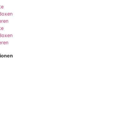
te
Boxen
eren
te
Boxen
eren
ionen