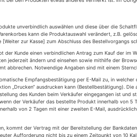
cht bei den Produkten etwas anderes vermerkt ist. Im Übrig
odukte unverbindlich auswählen und diese über die Schaltfl
renkorbes kann die Produktauswahl verändert, z.B. gelös
e [Weiter zur Kasse] zum Abschluss des Bestellvorgangs sch
 gibt der Kunde einen verbindlichen Antrag zum Kauf der im
ten jederzeit ändern und einsehen sowie mithilfe der Brows
mt abbrechen. Notwendige Angaben sind mit einem Sternch
tomatische Empfangsbestätigung per E-Mail zu, in welcher 
ktion „Drucken“ ausdrucken kann (Bestellbestätigung). Die
stellung des Kunden beim Verkäufer eingegangen ist und st
wenn der Verkäufer das bestellte Produkt innerhalb von 5
erhalb von 2 Tagen mit einer zweiten E-Mail, ausdrücklic
hen, kommt der Vertrag mit der Bereitstellung der Bankdat
rneuter Aufforderung nicht bis zu einem Zeitpunkt von 10 