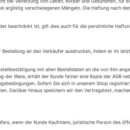
cht bei Verletzung von Leben, Körper und Gesundheit, für
 bei arglistig verschwiegenen Mängeln. Die Haftung nach d
er beschränkt ist, gilt dies auch für die persönliche Haft
 Bestellung an den Verkäufer ausdrucken, indem er im letzte
tellbestätigung mit allen Bestelldaten an die von Ihm ang
ung der Ware, erhält der Kunde ferner eine Kopie der AGB n
sbedingungen. Sofern Sie sich in unserem Shop registriert
hen. Darüber hinaus speichern wir den Vertragstext, machen
käufers, wenn der Kunde Kaufmann, juristische Person des öff